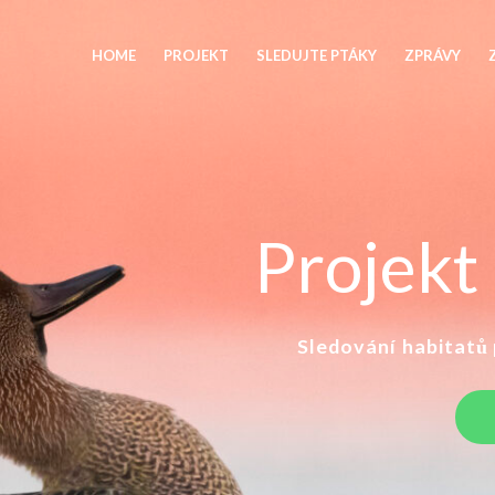
HOME
PROJEKT
SLEDUJTE PTÁKY
ZPRÁVY
Projek
Sledování habitatů