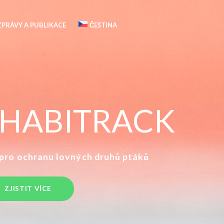
ZPRÁVY A PUBLIKACE
ČEŠTINA
t HABITRACK
 pro ochranu lovných druhů ptáků
ZJISTIT VÍCE