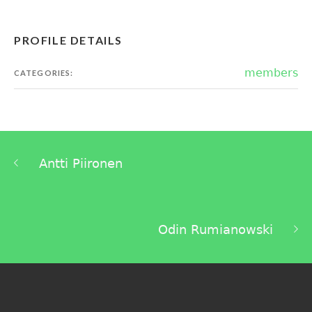
PROFILE DETAILS
members
CATEGORIES:
Antti Piironen
Odin Rumianowski