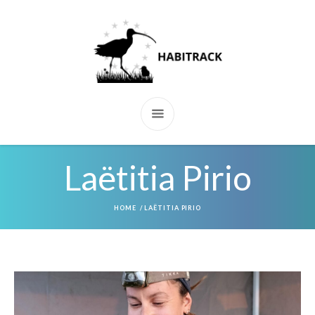
Laëtitia Pirio
HOME
/
LAËTITIA PIRIO