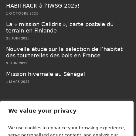
HABITRACK à l’IWSG 2025!
1 OCTOBRE 2025
La « mission Calidris », carte postale du
terrain en Finlande
25 JUIN 2025
Nouvelle étude sur la sélection de l’habitat
des tourterelles des bois en France
9 JUIN 2025
Mission hivernale au Sénégal
1 MARS 2025
We value your privacy
Mentions légales
/ HABITRACK © 2024 | TOUS DROITS
We use cookies to enhance your browsing experience,
RÉSERVÉS | FINANCÉ PAR L'UNION EUROPÉENNE
serve personalized ads or content, and analyze our